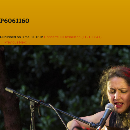
P6061160
Published on
8 mai 2016
in
Concerts
Full resolution (1121 × 841)
←
Previous
Next
→